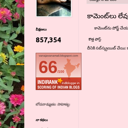
కామెంట్‌లు లేవ
కామెంట్‌ను పోస్ట్ చే
వీక్షణలు
857,354
కొత్త పోస్ట్
దీనికి సబ్‌స్క్రయిబ్ చేయి:
vanajavanamali.blogspot.com
66
/100
అ పాత మధురం సంగీతం-ఆలోచనామృతం సాహ
నా కథలు