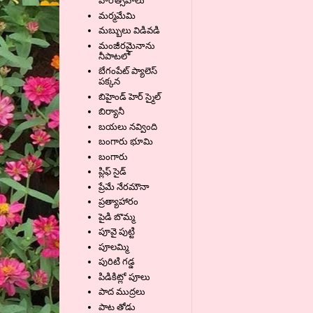
వారోత్సవాలు
మర్మమేమి
మబ్బులు విడివడి
మంజీరమైనాను
నీపాటలో
బేగంపేట్ ప్యాలెస్
పక్కన
బిహైండ్ హెర్ స్మైల్
బిర్యానీ
బయలు నవ్వింది
బంగారు భూమి
బంగారు
ప్లిఫ్ సైడ్
ప్రేమే నేరమౌనా
ప్రత్యాహారం
పైడి బొమ్మ
పూవై పుట్టి
పూలమ్మి
పురిటి గడ్డ
పిడికిట్లో పూలు
పాద ముద్రలు
పాట తోడు