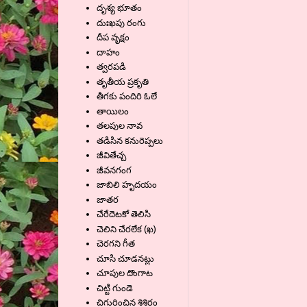
దృశ్య భూతం
దుఃఖపు రంగు
దీప వృక్షం
దాహం
త్వరపడి
తృతీయ ప్రకృతి
తీగకు పందిరి ఓలే
తాయిలం
తలపుల నావ
తడిసిన కనురెప్పలు
జీవితేచ్చ
జీవనగంగ
జాబిలి హృదయం
జాతర
చేరేదెటకో తెలిసి
చెలిని చేరలేక (ఖ)
చెరగని గీత
చూసి చూడనట్లు
చూపుల దొంగాట
చిట్టి గుండె
చిగురించిన శిశిరం