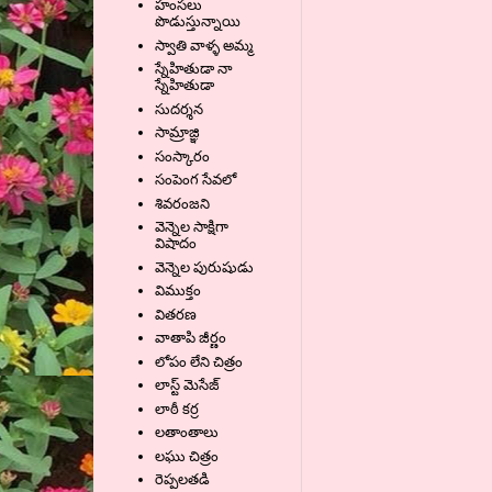
హంసలు
పొడుస్తున్నాయి
స్వాతి వాళ్ళ అమ్మ
స్నేహితుడా నా
స్నేహితుడా
సుదర్శన
సామ్రాజ్ఞి
సంస్కారం
సంపెంగ సేవలో
శివరంజని
వెన్నెల సాక్షిగా
విషాదం
వెన్నెల పురుషుడు
విముక్తం
వితరణ
వాతాపి జీర్ణం
లోపం లేని చిత్రం
లాస్ట్ మెసేజ్
లాఠీ కర్ర
లతాంతాలు
లఘు చిత్రం
రెప్పలతడి