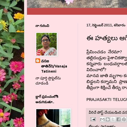
నా గురించి
17, సెప్టెంబర్ 2011, శనివారం
ఈ హత్యలు ఆగే
ప్రేమించడం నేరమా?
తల్లిదండ్రుల పైశాచిక
వనజ
కన్నవారు బంధువర్గాలతో 
తాతినేని/Vanaja
విదించాలో?
Tatineni
మానవ జాతి మృగాల కన్న
నా పూర్తి ప్రొఫైల్‌ను
బిడ్డలని కన్నామని ప్రా
చూడండి
తీవ్రంగా శిక్షించే తీర్ప
బ్లాగ్ ప్రపంచంలోకి
PRAJASAKTI TELUGU
అడుగిడుతూ..
వీరిచే పోస్ట్ చేయబడింది
వన
లేబుళ్లు:
సామాజికం