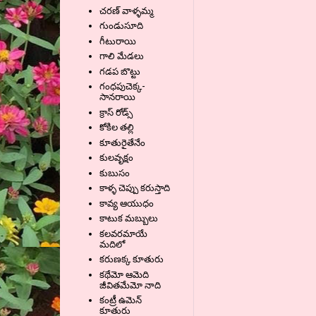
చరణ్ వాళ్ళమ్మ
గుండుసూది
గీటురాయి
గాలి మేడలు
గడప బొట్టు
గంధపుచెక్క-
సానరాయి
క్రాస్ రోడ్స్
కోకిల తల్లి
కూతురైతేనేం
కులవృక్షం
కుబుసం
కాళ్ళ చెప్పు కరుస్తాది
కావ్య ఆయుధం
కాటుక మబ్బులు
కలవరమాయే
మదిలో
కరుణక్క కూతురు
కథేమో ఆమెది
జీవితమేమో నాది
కంట్రీ ఉమెన్
కూతురు