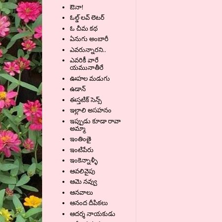
ఔనా!
ఓల్డ్ లవ్ లెటర్
ఓ చీమ కథ
ఏనుగు అంబారీ
ఎవరున్నారని..
ఎవరికీ వారే
యమునాతీరే
ఊహల మడుగు
ఉడాన్
ఈస్తటిక్ సెన్స్
ఇల్లాలి అసహనం
ఇప్పుడు కూడా రావా
అమ్మా
ఇంతింతై
ఇంటిపేరు
ఇంకెన్నాళ్ళీ
ఆవలివైపు
ఆమె నవ్వు
ఆనవాలు
ఆనంద దీపికలు
ఆదర్శ నాయకుడు