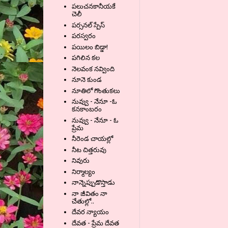
పలుచనకానీయకే
చెలీ
పర్సనల్ స్పేస్
పరస్వరం
పయిలం బిడ్డా!
పగిలిన కల
నెలవంక నవ్వింది
నూనె కుండ
నూతిలో గొంతుకలు
నువ్వు - నేనూ -ఓ
కనకాంబరం
నువ్వు - నేనూ - ఓ
ప్రేమ
నీరెండ చాయల్లో
నీట చిత్తరువు
నివురు
నిర్మాల్యం
నాన్నెప్పుడొస్తాడు
నా జీవితం నా
చేతుల్లో..
దేవర న్యాయం
దేవత - ప్రేమ దేవత