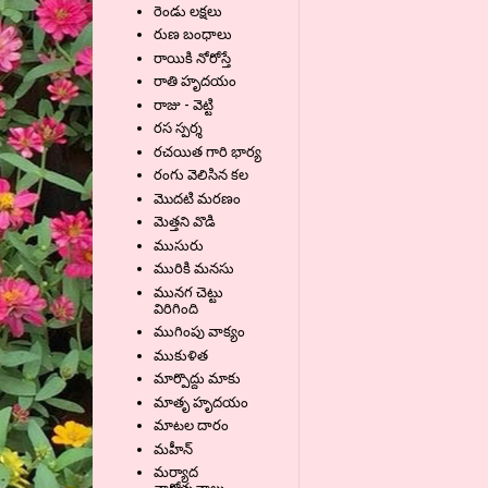
రెండు లక్షలు
రుణ బంధాలు
రాయికి నోరోస్తే
రాతి హృదయం
రాజు - వెట్టి
రస స్పర్శ
రచయిత గారి భార్య
రంగు వెలిసిన కల
మొదటి మరణం
మెత్తని వొడి
ముసురు
మురికి మనసు
మునగ చెట్టు
విరిగింది
ముగింపు వాక్యం
ముకుళిత
మార్పొద్దు మాకు
మాతృ హృదయం
మాటల దారం
మహీన్
మర్యాద