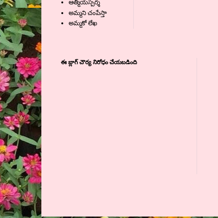
ఆత్మీయస్పర్శ
అమ్మని చంపేస్తా
అమ్మకో లేఖ
ఈ బ్లాగ్ చౌర్య నిరోధం చేయబడింది